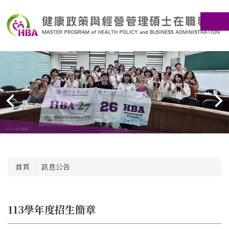
跳
到
主
要
內
容
區
首頁
訊息公告
113學年度招生簡章