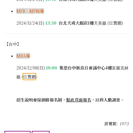
MFB、MPM場
2024/11/24(日)
13:30
台北天成大飯店1樓
(
位置圖
)
天美廳
【
台中
】
MBA場
2024/12/08(日)
10:00
集思台中新烏日會議中心4樓
富蘭克林
(
位置圖
)
廳
招生說明會採網路報名制，
點此頁面報名
，以利人數調查。
瀏覽數:
1973