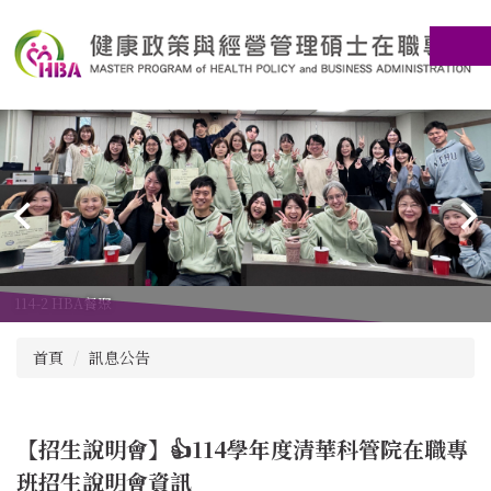
跳
到
主
要
內
容
區
114-2 HBA餐聚
首頁
訊息公告
【招生說明會】👍114學年度清華科管院在職專
班招生說明會資訊